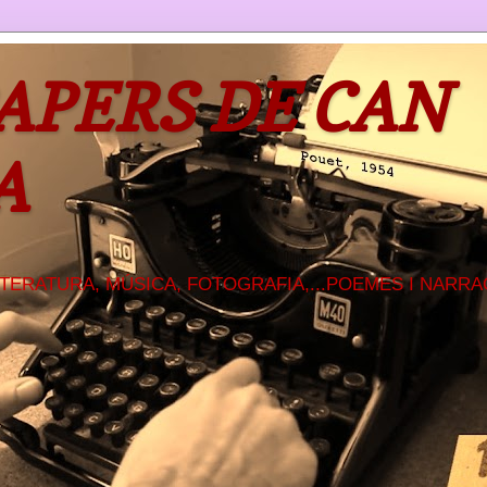
PAPERS DE CAN
A
ITERATURA, MÚSICA, FOTOGRAFIA,...POEMES I NARRA