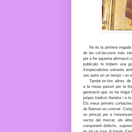
No és la primera vegada 
de les col·leccions més int
per a fer aquesta afirmació só
publicats hi trobem una gr
d’especialistes solvents amb
seu autor en un temps i un e
També en tinc altres, de 
a la meua passió per la lite
generació que no ha tingut l’
pròpia tradició literària i a 
Els meus primers contactes
de Raimon en concret. Compt
un principi per a l’ensenya
sector del mercat, els alt
component didàctic, supose 
és tot un luxe. A través d’a