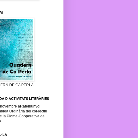
RI
ERN DE CA PERLA
A D'ACTIVITATS LITERÀRIES
 novembre aRafelbunyol
lea Ordinària del col·lectiu
e la Ploma-Cooperativa de
s.
L·LA