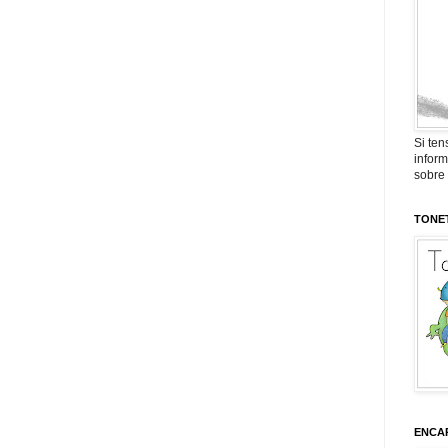
Si ten
inform
sobre 
TONET
ENCAR