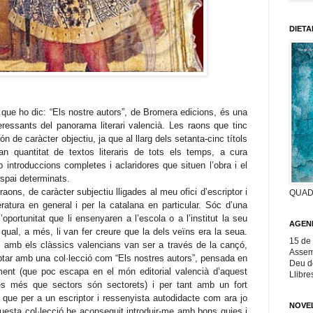
DIETA
que ho dic: “Els nostre autors”, de Bromera edicions, és una
eressants del panorama literari valencià. Les raons que tinc
n de caràcter objectiu, ja que al llarg dels setanta-cinc títols
an quantitat de textos literaris de tots els temps, a cura
 introduccions completes i aclaridores que situen l’obra i el
spai determinats.
raons, de caràcter subjectiu lligades al meu ofici d’escriptor i
QUAD
ratura en general i per la catalana en particular. Sóc d’una
oportunitat que li ensenyaren a l’escola o a l’institut la seu
AGEND
la qual, a més, li van fer creure que la dels veïns era la seua.
15 de
 amb els clàssics valencians van ser a través de la cançó,
Assemb
ar amb una col·lecció com “Els nostres autors”, pensada en
Deu d
ment (que poc escapa en el món editorial valencià d’aquest
Llibre
res més que sectors són sectorets) i per tant amb un fort
que per a un escriptor i ressenyista autodidacte com ara jo
NOVE
questa col·lecció he aconseguit introduir-me amb bons guies i