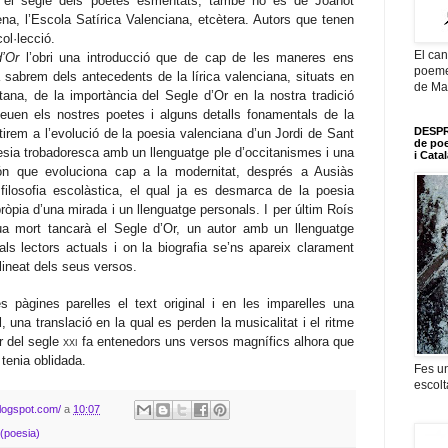
el segle dels poetes esmentats, també ho és de Joanot
lena, l’Escola Satírica Valenciana, etcètera. Autors que tenen
ol·lecció.
El can
d’Or
l’obri una introducció que de cap de les maneres ens
poemes
 sabrem dels antecedents de la lírica valenciana, situats en
de Ma
tana, de la importància del Segle d’Or en la nostra tradició
 beuen els nostres poetes i alguns detalls fonamentals de la
DESPR
irem a l’evolució de la poesia valenciana d’un Jordi de Sant
de po
oesia trobadoresca amb un llenguatge ple d’occitanismes i una
i Cata
n que evoluciona cap a la modernitat, després a Ausiàs
filosofia escolàstica, el qual ja es desmarca de la poesia
ròpia d’una mirada i un llenguatge personals. I per últim Roís
a mort tancarà el Segle d’Or, un autor amb un llenguatge
als lectors actuals i on la biografia se’ns apareix clarament
lineat dels seus versos.
s pàgines parelles el text original i en les imparelles una
l, una translació en la qual es perden la musicalitat i el ritme
or del segle
xxi
fa entenedors uns versos magnífics alhora que
 tenia oblidada.
Fes un
escolt
blogspot.com/
a
10:07
 (poesia)