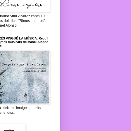
tautor Artur Àlvarez canta 10
 del llibre "Rimes impures"
nel Alonso
ÉS VINGUÉ LA MÚSICA. Recull
emes musicats de Manel Alonso
là
 click en l'imatge i podràs
ar el disc.