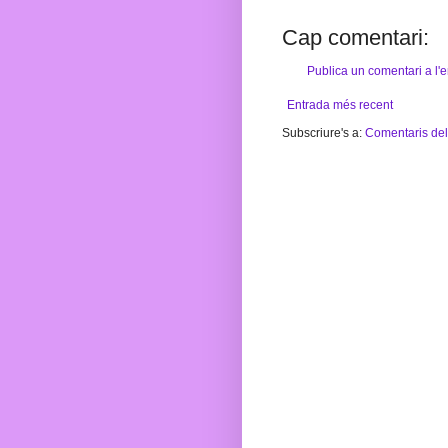
Cap comentari:
Publica un comentari a l'
Entrada més recent
Subscriure's a:
Comentaris del