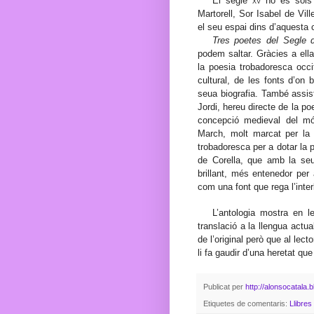
El segle
xv
no és sols 
Martorell, Sor Isabel de Vil
el seu espai dins d’aquesta c
Tres poetes del Segle 
podem saltar. Gràcies a ella
la poesia trobadoresca occi
cultural, de les fonts d’on
seua biografia. També assist
Jordi, hereu directe de la p
concepció medieval del mó
March, molt marcat per la 
trobadoresca per a dotar la p
de Corella, que amb la seu
brillant, més entenedor per 
com una font que rega l’inter
L’antologia mostra en le
translació a la llengua actua
de l’original però que al lect
li fa gaudir d’una heretat que
Publicat per
http://alonsocatala.
Etiquetes de comentaris:
Llibres