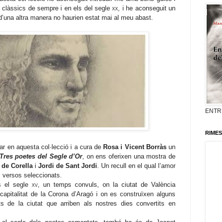
s clàssics de sempre i en els del segle
xx
, i he aconseguit un
d’una altra manera no haurien estat mai al meu abast.
ENTR
RIMES
r en aquesta col·lecció i a cura de
Rosa i Vicent Borràs
un
Tres poetes del Segle d’Or
, on ens oferixen una mostra de
 de Corella
i
Jordi de Sant Jordi
. Un recull en el qual l’amor
s versos seleccionats.
s el segle
xv
, un temps convuls, on la ciutat de València
capitalitat de
la Corona
d’Aragó i on es construïxen alguns
ts de la ciutat que arriben als nostres dies convertits en