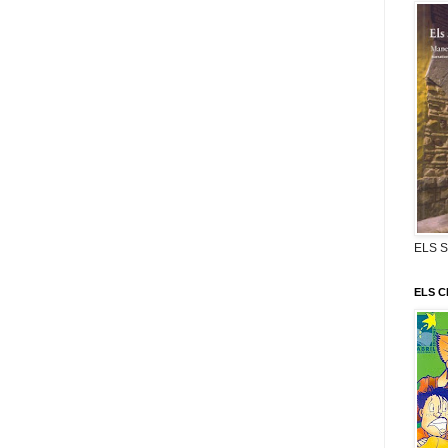
ELS 
ELS C