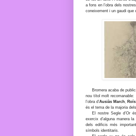
a fons en l’obra dels nostre
coneixement i un gaudi que 
Bromera acaba de publica
nou títol molt recomanable:
l’obra d’
Ausiàs March
,
Roís
és el tema de la majoria del
El nostre Segle d’Or é
exercix d’alguna manera la 
dels edificis més importan
símbols identitaris.