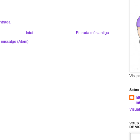
entrada
Inici
Entrada més antiga
 missatge (Atom)
Vist p
Sobre
ht
m/
Visual
VOLS 
DE VI